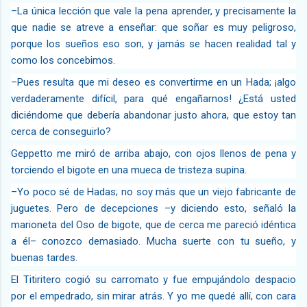
–La única lección que vale la pena aprender, y precisamente la
que nadie se atreve a enseñar: que soñar es muy peligroso,
porque los sueños eso son, y jamás se hacen realidad tal y
como los concebimos.
–Pues resulta que mi deseo es convertirme en un Hada; ¡algo
verdaderamente difícil, para qué engañarnos! ¿Está usted
diciéndome que debería abandonar justo ahora, que estoy tan
cerca de conseguirlo?
Geppetto me miró de arriba abajo, con ojos llenos de pena y
torciendo el bigote en una mueca de tristeza supina.
–Yo poco sé de Hadas; no soy más que un viejo fabricante de
juguetes. Pero de decepciones –y diciendo esto, señaló la
marioneta del Oso de bigote, que de cerca me pareció idéntica
a él– conozco demasiado. Mucha suerte con tu sueño, y
buenas tardes.
El Titiritero cogió su carromato y fue empujándolo despacio
por el empedrado, sin mirar atrás. Y yo me quedé allí, con cara