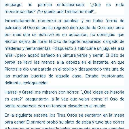
embargo, no parecía entusiasmada: “¿Qué es esta
monstruosidad? ¡Yo quería una familia normal!”.
Inmediatamente comenzó a patalear y no hubo forma de
calmarla; el Oso de perilla regresó disfrazado de Corsario, pero
por más que se esforzó en su actuación, no consiguió que
Ricitos dejara de llorar. El Oso de bigote reapareció cargado de
maderas y herramientas –dispuesto a fabricarle un juguete a la
niña–, pero acabó bañado en pintura verde y serrín. El Oso de
barba se llevó las manos a la cabeza en el instante, en que
Ricitos le dio una patada en el tobillo y desapareció tras una de
las muchas puertas de aquella casa. Estaba trastornada,
delirante, ¡enloquecida!
Hansel y Gretel me miraron con horror. “¿Qué clase de historia
es esta?” preguntaron, a la vez que veían cómo el Oso de
perilla reaparecía con un tenedor clavado en el muslo.
En la siguiente escena, los Tres Osos se sentaron en la mesa
para cenar. El primero probó su plato de sopa y tuvo que correr
a beber agua, pues alguien la había sazonado con una cantidad