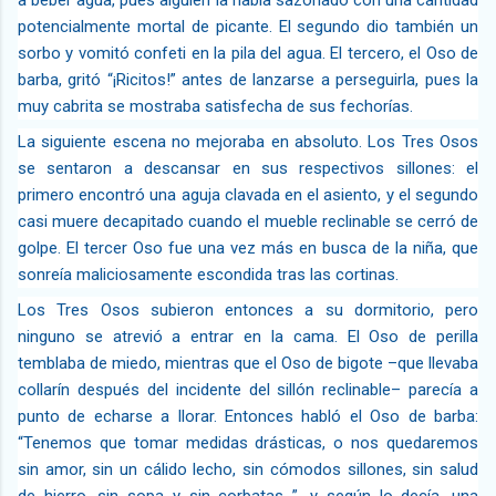
potencialmente mortal de picante. El segundo dio también un
sorbo y vomitó confeti en la pila del agua. El tercero, el Oso de
barba, gritó “¡Ricitos!” antes de lanzarse a perseguirla, pues la
muy cabrita se mostraba satisfecha de sus fechorías.
La siguiente escena no mejoraba en absoluto. Los Tres Osos
se sentaron a descansar en sus respectivos sillones: el
primero encontró una aguja clavada en el asiento, y el segundo
casi muere decapitado cuando el mueble reclinable se cerró de
golpe. El tercer Oso fue una vez más en busca de la niña, que
sonreía maliciosamente escondida tras las cortinas.
Los Tres Osos subieron entonces a su dormitorio, pero
ninguno se atrevió a entrar en la cama. El Oso de perilla
temblaba de miedo, mientras que el Oso de bigote –que llevaba
collarín después del incidente del sillón reclinable– parecía a
punto de echarse a llorar. Entonces habló el Oso de barba:
“Tenemos que tomar medidas drásticas, o nos quedaremos
sin amor, sin un cálido lecho, sin cómodos sillones, sin salud
de hierro, sin sopa y sin corbatas…”, y según lo decía, una