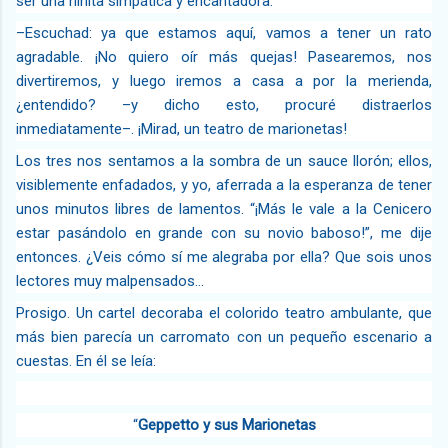
ser una niñita simpática y encantadora.
–Escuchad: ya que estamos aquí, vamos a tener un rato
agradable. ¡No quiero oír más quejas! Pasearemos, nos
divertiremos, y luego iremos a casa a por la merienda,
¿entendido? –y dicho esto, procuré distraerlos
inmediatamente–. ¡Mirad, un teatro de marionetas!
Los tres nos sentamos a la sombra de un sauce llorón; ellos,
visiblemente enfadados, y yo, aferrada a la esperanza de tener
unos minutos libres de lamentos. “¡Más le vale a la Cenicero
estar pasándolo en grande con su novio baboso!”, me dije
entonces. ¿Veis cómo sí me alegraba por ella? Que sois unos
lectores muy malpensados...
Prosigo. Un cartel decoraba el colorido teatro ambulante, que
más bien parecía un carromato con un pequeño escenario a
cuestas. En él se leía:
“
Geppetto y sus Marionetas