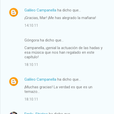
n
t
Galileo Campanella
ha dicho que…
a
¡Gracias, Mar! ¡Me has alegrado la mañana!
r
14.10.11
i
o
Góngora ha dicho que…
s
Campanella, ¡genial la actuación de las hadas y
esa música que nos han regalado en este
capítulo!
18.10.11
Galileo Campanella
ha dicho que…
¡Muchas gracias! La verdad es que es un
temazo...
18.10.11
Emily_Stratos
ha dicho que…