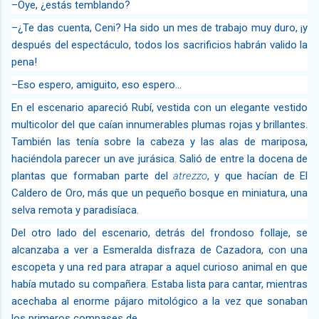
–Oye, ¿estás temblando?
–¿Te das cuenta, Ceni? Ha sido un mes de trabajo muy duro, ¡y
después del espectáculo, todos los sacrificios habrán valido la
pena!
–Eso espero, amiguito, eso espero…
En el escenario apareció Rubí, vestida con un elegante vestido
multicolor del que caían innumerables plumas rojas y brillantes.
También las tenía sobre la cabeza y las alas de mariposa,
haciéndola parecer un ave jurásica. Salió de entre la docena de
plantas que formaban parte del
atrezzo
, y que hacían de El
Caldero de Oro, más que un pequeño bosque en miniatura, una
selva remota y paradisíaca.
Del otro lado del escenario, detrás del frondoso follaje, se
alcanzaba a ver a Esmeralda disfraza de Cazadora, con una
escopeta y una red para atrapar a aquel curioso animal en que
había mutado su compañera. Estaba lista para cantar, mientras
acechaba al enorme pájaro mitológico a la vez que sonaban
los primeros compases de