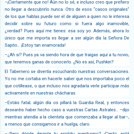
–¡Ciertamente que no! Aún no lo sé, e incluso creo que prefiero
no llegar a descubrirlo nunca. Otro de esos “casos originales”
de los que hablas puede ser el de alguien a quien no le interesa
decidir sobre su futuro como si fuera algo inamovible,
¿verdad? Pues aquí me tienes: esa soy yo. Además, ahora lo
único que me importa es llegar a ser algún día la Señora De
Sapito… ¡Estoy tan enamorada!
–¿Ah sí? Pues ya va siendo hora de que traigas aquí a tu novio,
que tenemos ganas de conocerlo. ¿No es así, Pushkin?
El Tabernero se divertía escuchando nuestras conversaciones.
Yo no me cortaba en hacerle saber que nos importaba poco el
que cotillease, o que incluso nos agradaría verle participar más
activamente en nuestras chácharas.
–Estáis fatal; algún día os pillará la Guardia Real, y entonces
desearéis haber hecho caso a vuestras Cartas Astrales… –dijo
mientras atendía a la clientela que comenzaba a llegar al bar–,
a menos que consigamos ir a huelga, claro.
–¿Pero dónde dejaste tu espíritu aventurero? ¡Cierto, está