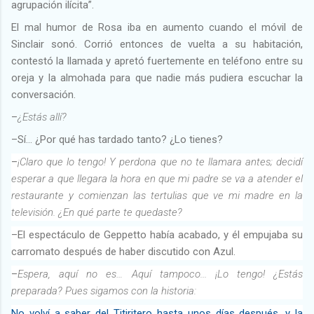
agrupación ilícita”.
El mal humor de Rosa iba en aumento cuando el móvil de
Sinclair sonó. Corrió entonces de vuelta a su habitación,
contestó la llamada y apretó fuertemente en teléfono entre su
oreja y la almohada para que nadie más pudiera escuchar la
conversación.
–
¿Estás allí?
–Sí… ¿Por qué has tardado tanto? ¿Lo tienes?
–
¡Claro que lo tengo! Y perdona que no te llamara antes; decidí
esperar a que llegara la hora en que mi padre se va a atender el
restaurante y comienzan las tertulias que ve mi madre en la
televisión. ¿En qué parte te quedaste?
–El espectáculo de Geppetto había acabado, y él empujaba su
carromato después de haber discutido con Azul.
–
Espera, aquí no es… Aquí tampoco... ¡Lo tengo! ¿Estás
preparada? Pues sigamos con la historia:
No volví a saber del Titiritero hasta unos días después, y la