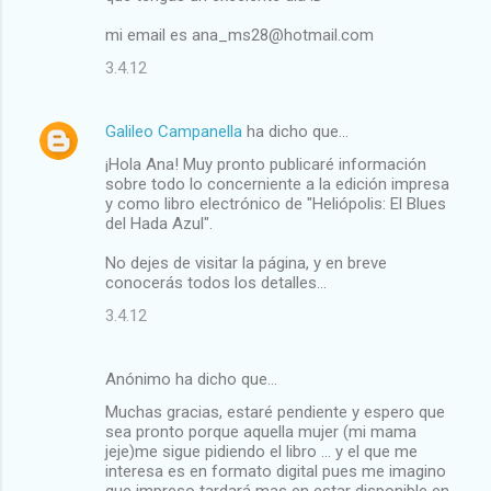
mi email es ana_ms28@hotmail.com
3.4.12
Galileo Campanella
ha dicho que…
¡Hola Ana! Muy pronto publicaré información
sobre todo lo concerniente a la edición impresa
y como libro electrónico de "Heliópolis: El Blues
del Hada Azul".
No dejes de visitar la página, y en breve
conocerás todos los detalles...
3.4.12
Anónimo ha dicho que…
Muchas gracias, estaré pendiente y espero que
sea pronto porque aquella mujer (mi mama
jeje)me sigue pidiendo el libro ... y el que me
interesa es en formato digital pues me imagino
que impreso tardará mas en estar disponible en