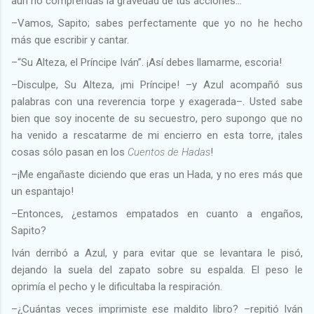
aún no comprendas la gravedad de tus acciones…
–Vamos, Sapito; sabes perfectamente que yo no he hecho
más que escribir y cantar.
–“Su Alteza, el Príncipe Iván”. ¡Así debes llamarme, escoria!
–Disculpe, Su Alteza, ¡mi Príncipe! –y Azul acompañó sus
palabras con una reverencia torpe y exagerada–. Usted sabe
bien que soy inocente de su secuestro, pero supongo que no
ha venido a rescatarme de mi encierro en esta torre, ¡tales
cosas sólo pasan en los
Cuentos de Hadas
!
–¡Me engañaste diciendo que eras un Hada, y no eres más que
un espantajo!
–Entonces, ¿estamos empatados en cuanto a engaños,
Sapito?
Iván derribó a Azul, y para evitar que se levantara le pisó,
dejando la suela del zapato sobre su espalda. El peso le
oprimía el pecho y le dificultaba la respiración.
–¿Cuántas veces imprimiste ese maldito libro? –repitió Iván