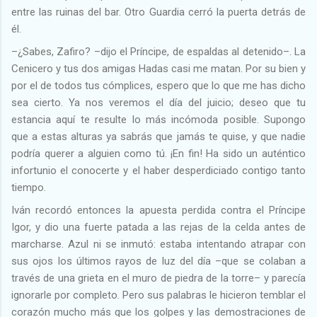
entre las ruinas del bar. Otro Guardia cerró la puerta detrás de
él.
–¿Sabes, Zafiro? –dijo el Príncipe, de espaldas al detenido–. La
Cenicero y tus dos amigas Hadas casi me matan. Por su bien y
por el de todos tus cómplices, espero que lo que me has dicho
sea cierto. Ya nos veremos el día del juicio; deseo que tu
estancia aquí te resulte lo más incómoda posible. Supongo
que a estas alturas ya sabrás que jamás te quise, y que nadie
podría querer a alguien como tú. ¡En fin! Ha sido un auténtico
infortunio el conocerte y el haber desperdiciado contigo tanto
tiempo.
Iván recordó entonces la apuesta perdida contra el Príncipe
Igor, y dio una fuerte patada a las rejas de la celda antes de
marcharse. Azul ni se inmutó: estaba intentando atrapar con
sus ojos los últimos rayos de luz del día –que se colaban a
través de una grieta en el muro de piedra de la torre– y parecía
ignorarle por completo. Pero sus palabras le hicieron temblar el
corazón mucho más que los golpes y las demostraciones de