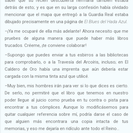
saber que su recién descubierta hermana también estaba
detrás de esto; y es que en su larga confesión había olvidado
mencionar que el mapa que entregó a la Guardia Real estaba
dibujado precisamente en una página de
El Blues del Hada Azul
.
–¡Ya me ocuparé de ella más adelante! Ahora necesito que me
pruebes de alguna manera que puede haber más libros
trucados. Créeme, ¡te conviene colaborar!
–Supongo que puedes enviar a tus esbirros a las bibliotecas
para comprobarlo, o a la Travesía del Arcoíris, incluso; en El
Caldero de Oro había una imprenta que aún debería estar
cargada con la misma tinta azul que utilicé.
–Muy bien, mis hombres irán para ver si lo que dices es cierto.
De serlo, no permitiré que el libro que tenemos en nuestro
poder llegue al juicio como prueba en tu contra
o
pista para
encontrar a tus cómplices. Aunque lo modificásemos para
quitar cualquier referencia sobre mí, podría darse el caso de
que alguien más encontrara una copia intacta de tus
memorias, y eso me dejaría en ridículo ante todo el Reino…