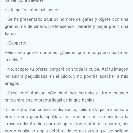
ha venido a salvarte…
–¿De quién estás hablando?
–Se ha presentado aquí un hombre de gafas y bigote con una
gran suma de dinero, pretendiendo liberarte y pagar por ti una
fianza.
–¡Geppetto!
–Bien, veo que le conoces. ¿Quieres que te haga compañía en
la celda?
–No, acepto tu oferta: cargaré con toda la culpa. Así tu imagen
no saldrá perjudicada en el juicio, y no podrás acechar a mis
amigos.
–¡Excelente! Aunque sólo daré por cerrado el trato cuando
encuentre esa imprenta ilegal de la que hablas…
Dicho esto, Iván se dio media vuelta, salió de la jaula y habló a
dos de sus guardaespaldas. Les ordenó ir de inmediato a la
Travesía del Arcoíris para recuperar los restos del aparato, así
como cualquier copia del libro de letras azules que se hallase