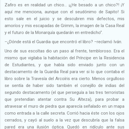
Zafiro es en realidad un chico… ¡¿He besado a un chico?! ¡Y
aquí me menciona, aunque con el seudónimo de Sapito! Si
esto sale en el juicio y se descubren mis defectos, mis
amoríos y mis escapadas de Grimm, la imagen de la Casa Real
y el futuro de la Monarquía quedarán en entredicho”.
–¿Dónde está el Guardia que encontró el libro? –reclamó Iván.
Uno de sus escoltas dio un paso al frente, tembloroso. Era el
mismo que vigilaba la habitación del Príncipe en la Residencia
de Estudiantes, y que había sido enviado junto con un
destacamento de la Guardia Real para ver si lo que contaba el
libro sobre la Travesía del Arcoíris era cierto. Menos orgulloso
se sentía de haber sido también el conejillo de indias del
segundo destacamento (el que perseguía a las tres terroristas
que pretendían atentar contra Su Alteza), para probar a
atravesar el muro de piedra que aparecía señalado en un mapa
como entrada a la calle secreta. Corrió hacia éste con los ojos
cerrados, y cayó al suelo a la vez que descubría que la falsa
pared era una ilusión óptica. Quedó en ridículo ante sus