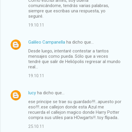
Como escribí antes, soy buena
comunicándome, tendrás varias palabras,
siempre que escribas una respuesta, yo
seguiré.
19.10.11
Galileo Campanella
ha dicho que…
Desde luego, intentaré contestar a tantos
mensajes como pueda. Sólo que a veces
tendré que salir de Heliópolis regresar al mundo
real...
19.10.11
lucy
ha dicho que…
ese principe se trae su guardado!!!...apuesto por
eso!!!..ese callejon donde esta Azul me
recuerda el callejon magico donde Harry Potter
compra sus utiles para HOwgarts!!..toy flipada..
25.10.11