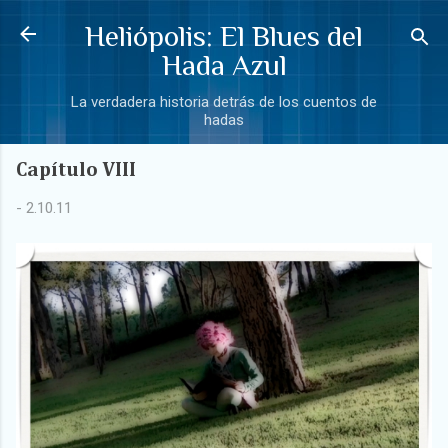
Ir al contenido principal
Heliópolis: El Blues del
Hada Azul
La verdadera historia detrás de los cuentos de
hadas
Capítulo VIII
-
2.10.11