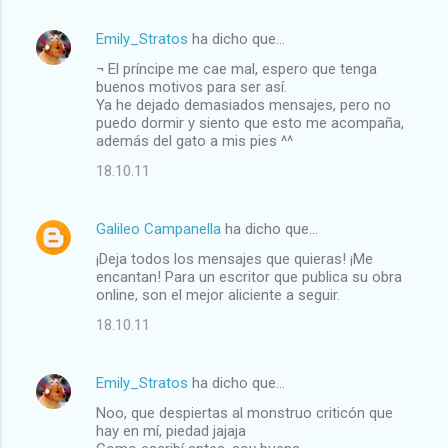
Emily_Stratos
ha dicho que…
C
¬ El príncipe me cae mal, espero que tenga
o
buenos motivos para ser así.
m
Ya he dejado demasiados mensajes, pero no
puedo dormir y siento que esto me acompaña,
e
además del gato a mis pies ^^
n
18.10.11
t
a
Galileo Campanella
ha dicho que…
r
¡Deja todos los mensajes que quieras! ¡Me
i
encantan! Para un escritor que publica su obra
online, son el mejor aliciente a seguir.
o
18.10.11
s
Emily_Stratos
ha dicho que…
Noo, que despiertas al monstruo criticón que
hay en mí, piedad jajaja