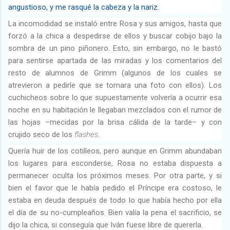
angustioso, y me rasqué la cabeza y la nariz.
La incomodidad se instaló entre Rosa y sus amigos, hasta que
forzó a la chica a despedirse de ellos y buscar cobijo bajo la
sombra de un pino piñonero. Esto, sin embargo, no le bastó
para sentirse apartada de las miradas y los comentarios del
resto de alumnos de Grimm (algunos de los cuales se
atrevieron a pedirle que se tomara una foto con ellos). Los
cuchicheos sobre lo que supuestamente volvería a ocurrir esa
noche en su habitación le llegaban mezclados con el rumor de
las hojas –mecidas por la brisa cálida de la tarde– y con
crujido seco de los
flashes
.
Quería huir de los cotilleos, pero aunque en Grimm abundaban
los lugares para esconderse, Rosa no estaba dispuesta a
permanecer oculta los próximos meses. Por otra parte, y si
bien el favor que le había pedido el Príncipe era costoso, le
estaba en deuda después de todo
lo que había hecho por ella
el día de su
no-cumpleaños
. Bien valía la pena el sacrificio, se
dijo la chica, si conseguía que Iván fuese libre de quererla.