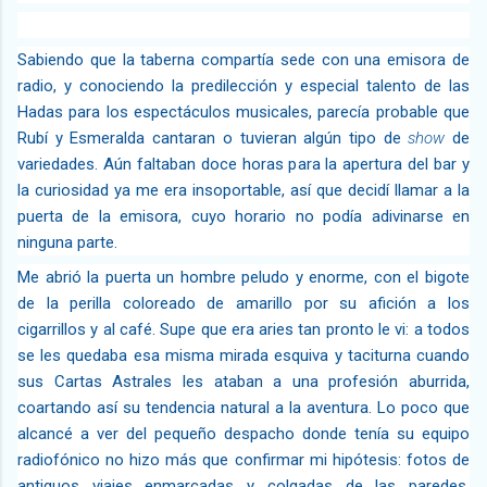
Sabiendo que la taberna compartía sede con una emisora de
radio, y conociendo la predilección y especial talento de las
Hadas para los espectáculos musicales, parecía probable que
Rubí y Esmeralda cantaran o tuvieran algún tipo de
show
de
variedades. Aún faltaban doce horas para la apertura del bar y
la curiosidad ya me era insoportable, así que decidí llamar a la
puerta de la emisora, cuyo horario no podía adivinarse en
ninguna parte.
Me abrió la puerta un hombre peludo y enorme, con el bigote
de la perilla coloreado de amarillo por su afición a los
cigarrillos y al café. Supe que era aries tan pronto le vi: a todos
se les quedaba esa misma mirada esquiva y taciturna cuando
sus Cartas Astrales les ataban a una profesión aburrida,
coartando así su tendencia natural a la aventura. Lo poco que
alcancé a ver del pequeño despacho donde tenía su equipo
radiofónico no hizo más que confirmar mi hipótesis: fotos de
antiguos viajes enmarcadas y colgadas de las paredes,