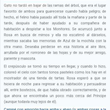
Gato no tardó en bajar de
las ramas del árbol, que era el lugar
favorito de ambos para guarecerse cuando había peligro; de
hecho, el felino había pasado allí toda la mañana y parte de la
tarde, después de haber ayudado a su compañera de
habitación a despistar a los Monitores. Se acurrucó junto a
Rosa en busca de mimos y ella no escatimó al dárselos,
mientras sacaba las memorias de Azul de la mochila con la
otra mano. Deseaba perderse en esa historia al aire libre,
arrullada por el ronroneo de las hojas y de su mejor amigo,
pariente y mascota.
El crepúsculo se tomó su tiempo en llegar, y cuando lo hizo,
coloreó el cielo con tantos tonos pasteles como los hay en el
mostrador de una tienda de tartas. Rosa esperó a que se
hiciera de noche para regresar a su habitación y persuadirse
allí, entre bostezos, de que había obrado correctamente, y de
que ahora se encontraba un poco más cerca del Príncipe
(aunque todavía muy lejos de él).
Caminé con emoción hacia arriba y abajo (o ambas cosas a la