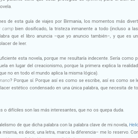
ovela.
es de esta guía de viajes por Birmania, los momentos más diver
r
camp
bien dosificado, la tristeza inmanente a todo (incluso a l
alabra que el libro anuncia –que yo anuncio también–, y que es un
lacer de leer.
iciente esta novela, porque me resultaría indecente. Sería como 
uela en lugar del creacionismo, porque la primera explica la realid
nque no en todo el mundo aplica la misma lógica).
mano
? Porque sí. Porque así es como se escribe, así es como se l
y placer estético condensado en una única palabra, que necesita de to
s o difíciles son las más interesantes, que no os quepa duda.
lelismo de que dicha palabra con la palabra clave de mi novela,
Heli
a misma, es decir, una letra, marca la diferencia– me lo reservo. C