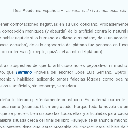
Real Academia Española –
Diccionario de la lengua española
le tener connotaciones negativas en su uso cotidiano. Probablement
oncepción maniquea (y absurda) de lo artificial contra lo natural 
e hablar aquí de si lo humano es divino o mundano; de si un acor
nadie escucha); de si la ergonomía del plátano fue pensada en func
co interesan (excepto, quizás, el asunto del plátano).
tras sospechas de que lo artificioso no es peyorativo, ni muc
nto, que
Hemano
–novela del escritor José Luis Serrano, Elputo 
ingenio y habilidad, aplicando tantas falacias lógicas como sea n
losa, artificial y, sin embargo, verdadera.
tefacto literario perfectamente construido. Es matemáticamente c
 mecanismo (cuántico) bien engrasado. Porque toda la novela es u
ia que se precie–, bien dispuestas todas ellas y articuladas para ca
alabra situada cerca del final del libro –aunque se la anuncia muc
ya patente tiene que estar protegida de
spoilers
,
para el bien de