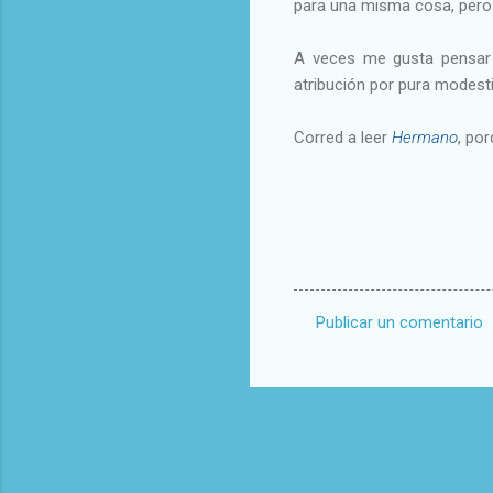
para una misma cosa, pero 
A veces me gusta pensar
atribución por pura modest
Corred a leer
Hermano
, po
Publicar un comentario
C
o
m
e
n