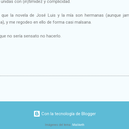
unidas con (in)timidez y complicidad.
 que la novela de José Luis y la mía son hermanas (aunque ja
ia), y me regodeo en ello de forma casi malsana.
rque no sería sensato no hacerlo.
Con la tecnología de Blogger
Imágenes del tema:
Maliketh