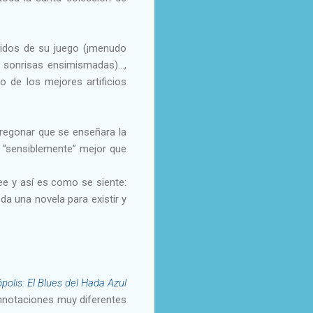
tidos de su juego (¡menudo
as sonrisas ensimismadas)…,
o de los mejores artificios
pregonar que se enseñara la
ad “sensiblemente” mejor que
ee y así es como se siente:
da una novela para existir y
ópolis: El Blues del Hada Azul
onnotaciones muy diferentes