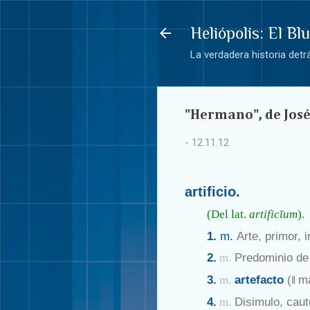
Heliópolis: El Bl
La verdadera historia det
"Hermano", de José
-
12.11.12
artificio.
(Del
lat.
artificĭum
).
1.
m.
Arte, primor, 
2.
Predominio de 
m.
3.
artefacto
(
má
m.
‖
4.
Disimulo, caut
m.