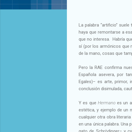
La palabra “artificio” sue
haya que remontarse a esa c
que no interesa. Habría qu
sí (por los armónicos que 
de la mano, cosas que tampo
Pero la RAE confirma nues
Española asevera, por ta
Egales)– es arte, primor, 
conclusión disimulada, caute
Y es que
Hermano
es un ar
estética, y ejemplo de un
cualquier otra obra literar
en una única palabra. Una p
gato de Schrödinger– y cu