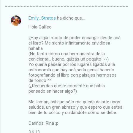
Emily_Stratos
ha dicho que…
C
Hola Galileo:
o
m
¿Hay algún modo de poder encargar desde acá
el libro? Me siento infinitamente envidiosa
e
hahaha
(No tanto cómo una hermanastra de la
n
cenicienta... bueno, quizás un poquito ¬¬)
t
Yo quería pasear por los lugares ligados a la
astronomía que hay acá,sería genial hacerlo
a
fotografiando el libro con paisajes hermosos
r
de fondo ^^
(¿Recuerdas que te comenté que había
i
pensado en hacer algo?)
o
Me llaman, así que sólo me queda dejarte unos
s
saludos, un gran abrazo y que espero que estés
bien de tu cólico y cuidándote cómo se debe.
Cariños, Rina :p
3.6.13